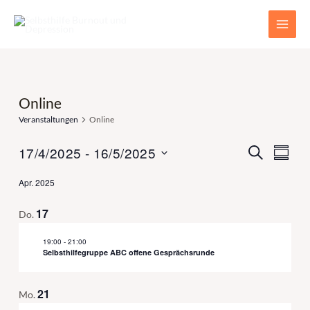
Zum
Main
Inhalt
Men
springen
Online
Veranstaltungen
Online
Verans
Ver
17/4/2025
 - 
16/5/2025
Suche
Summa
Ans
Select
Suche
Apr. 2025
Nav
date.
und
17
Do.
Ansich
19:00
-
21:00
Naviga
Selbsthilfegruppe ABC offene Gesprächsrunde
21
Mo.