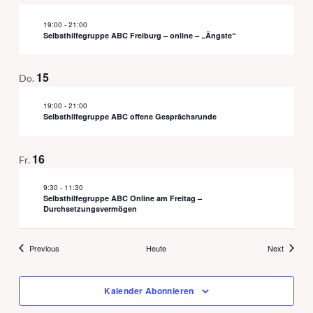
19:00
-
21:00
Selbsthilfegruppe ABC Freiburg – online – „Ängste“
15
Do.
19:00
-
21:00
Selbsthilfegruppe ABC offene Gesprächsrunde
16
Fr.
9:30
-
11:30
Selbsthilfegruppe ABC Online am Freitag –
Durchsetzungsvermögen
Veranstaltungen
Veransta
Previous
Heute
Next
Kalender Abonnieren