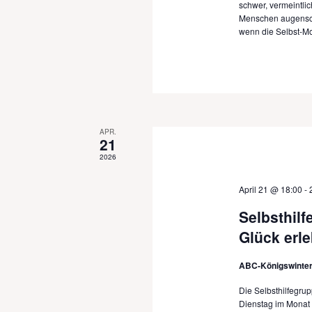
schwer, vermeintl
Menschen augensche
wenn die Selbst-Mot
APR.
21
2026
April 21 @ 18:00
-
Selbsthil
Glück erl
ABC-Königswinte
Die Selbsthilfegrup
Dienstag im Monat 