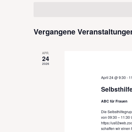
Veranstaltungen
Ansichten,
wählen.
Schlüsselwort.
Navigation
Vergangene Veranstaltunge
APR.
24
2026
April 24 @ 9:30
-
1
Selbsthilf
ABC für Frauen
Die Selbsthilfegrup
von 09:30 – 11:30 
https://us02web.z
schaffen wir einen