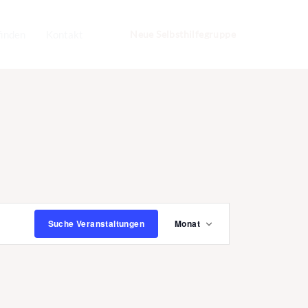
finden
Kontakt
Neue Selbsthilfegruppe
Veranstaltung
Ansichten-
Suche Veranstaltungen
Monat
Navigation