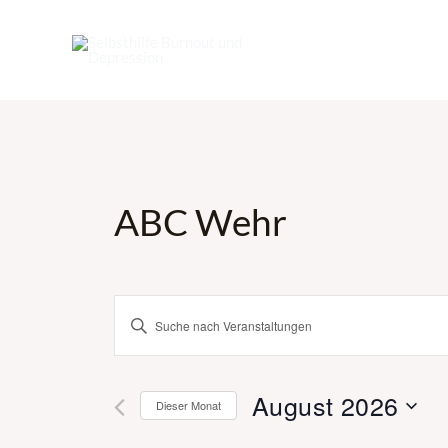
Zum
Inhalt
springen
ABC Wehr
Veranstaltungen
Bitte
Schlüsselwort
Suche
eingeben.
August 2026
Suche
Dieser Monat
und
nach
Datum