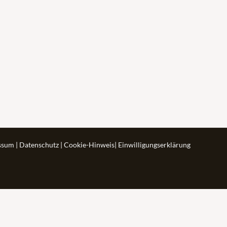
Navigat
ssum
|
Datenschutz
|
Cookie-Hinweis
|
Einwilligungserklärung