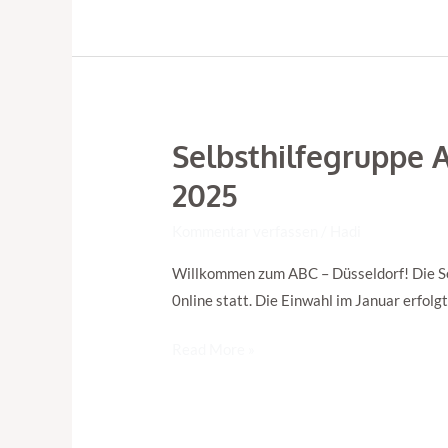
Selbsthilfegruppe 
Selbsthilfegruppe
ABC
2025
Düsseldorf
–
Kommentar verfassen
/
Hadi
Geschlossene
Willkommen zum ABC – Düsseldorf! Die Se
Gruppe
0nline statt. Die Einwahl im Januar erfolg
bis
Mai
Read More »
2025