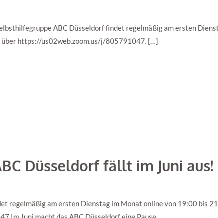
lbsthilfegruppe ABC Düsseldorf findet regelmäßig am ersten Dienst
lgt über https://us02web.zoom.us/j/805791047. […]
BC Düsseldorf fällt im Juni aus!
et regelmäßig am ersten Dienstag im Monat online von 19:00 bis 21:0
7 Im Juni macht das ABC Düsseldorf eine Pause.