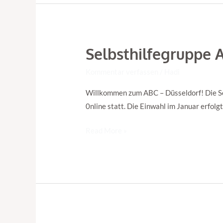
Selbsthilfegruppe 
Selbsthilfegruppe
ABC
Kommentar verfassen
/
Hadi
Düsseldorf
–
Willkommen zum ABC – Düsseldorf! Die Se
Neues
0nline statt. Die Einwahl im Januar erfo
vertiefendes
Read More »
Format!