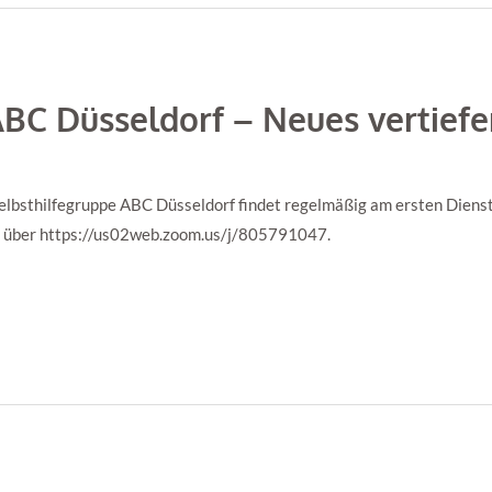
ABC Düsseldorf – Neues vertief
lbsthilfegruppe ABC Düsseldorf findet regelmäßig am ersten Dienst
lgt über https://us02web.zoom.us/j/805791047.