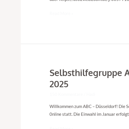
Juni
Read More »
aus!
Selbsthilfegruppe 
Selbsthilfegruppe
ABC
2025
Düsseldorf
–
150 Kommentare
/
Hadi
Geschlossene
Willkommen zum ABC – Düsseldorf! Die Se
Gruppe
0nline statt. Die Einwahl im Januar erfolg
bis
Mai
Read More »