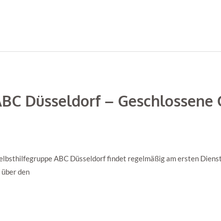
ABC Düsseldorf – Geschlossene 
lbsthilfegruppe ABC Düsseldorf findet regelmäßig am ersten Dienst
t über den