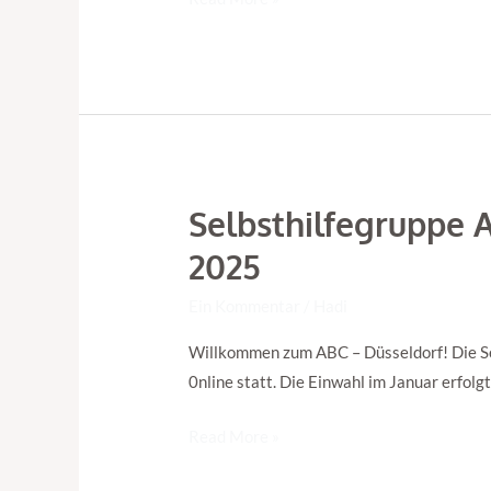
2025
Selbsthilfegruppe 
Selbsthilfegruppe
ABC
2025
Düsseldorf
–
Ein Kommentar
/
Hadi
Geschlossene
Willkommen zum ABC – Düsseldorf! Die Se
Gruppe
0nline statt. Die Einwahl im Januar erfolg
bis
Mai
Read More »
2025