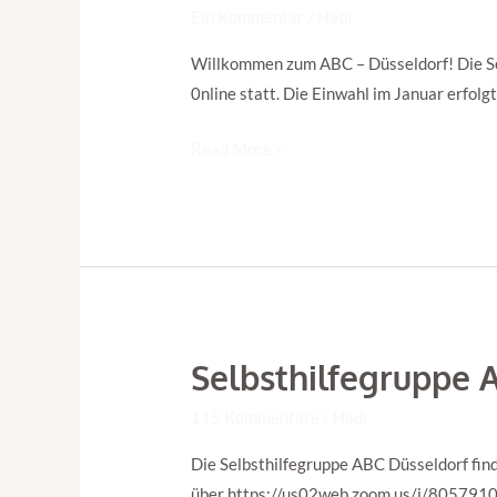
Ein Kommentar
/
Hadi
Düsseldorf
–
Willkommen zum ABC – Düsseldorf! Die Se
Neues
0nline statt. Die Einwahl im Januar erfo
vertiefendes
Read More »
Format!
Selbsthilfegruppe A
Selbsthilfegruppe
ABC
115 Kommentare
/
Hadi
Düsseldorf
fällt
Die Selbsthilfegruppe ABC Düsseldorf find
im
über https://us02web.zoom.us/j/80579104