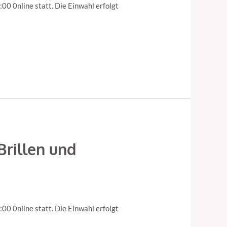
0 0nline statt. Die Einwahl erfolgt
Brillen und
0 0nline statt. Die Einwahl erfolgt