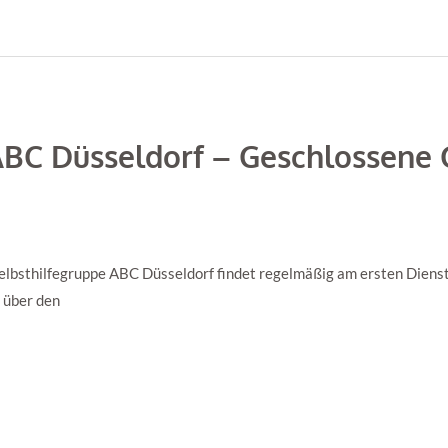
ABC Düsseldorf – Geschlossene 
lbsthilfegruppe ABC Düsseldorf findet regelmäßig am ersten Dienst
t über den