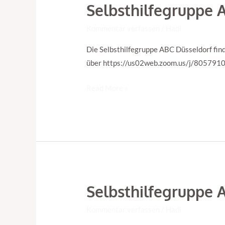
Selbsthilfegruppe 
Selbsthilfegruppe
ABC
Kommentar verfassen
/
Hadi
Düsseldorf
–
Die Selbsthilfegruppe ABC Düsseldorf find
über https://us02web.zoom.us/j/805791047
Read More »
Selbsthilfegruppe 
Selbsthilfegruppe
ABC
Kommentar verfassen
/
Hadi
Düsseldorf