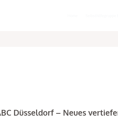
Home
Selbsthilfegruppe 
ABC Düsseldorf – Neues vertief