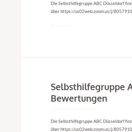
–
Die Selbsthilfegruppe ABC Düsseldorf find
über https://us02web.zoom.us/j/805791047
Read More »
Selbsthilfegruppe A
Selbsthilfegruppe
ABC
Bewertungen
Düsseldorf
–
12 Kommentare
/
Hadi
Muster:
Die Selbsthilfegruppe ABC Düsseldorf find
Filter,
über https://us02web.zoom.us/j/805791047