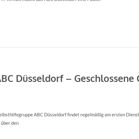
ABC Düsseldorf – Geschlossene 
lbsthilfegruppe ABC Düsseldorf findet regelmäßig am ersten Dienst
t über den