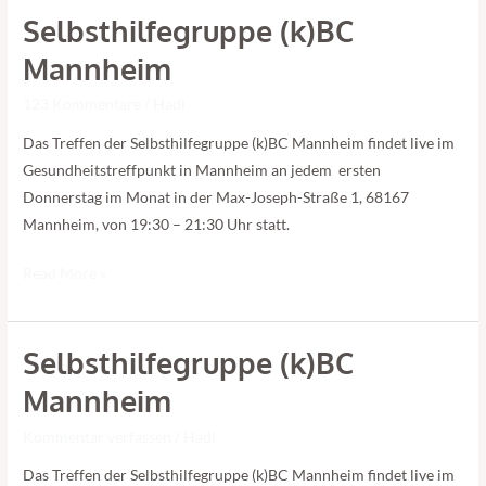
Selbsthilfegruppe (k)BC
Selbsthilfegruppe
(k)BC
Mannheim
Mannheim
123 Kommentare
/
Hadi
Das Treffen der Selbsthilfegruppe (k)BC Mannheim findet live im
Gesundheitstreffpunkt in Mannheim an jedem ersten
Donnerstag im Monat in der Max-Joseph-Straße 1, 68167
Mannheim, von 19:30 – 21:30 Uhr statt.
Read More »
Selbsthilfegruppe (k)BC
Selbsthilfegruppe
(k)BC
Mannheim
Mannheim
Kommentar verfassen
/
Hadi
Das Treffen der Selbsthilfegruppe (k)BC Mannheim findet live im