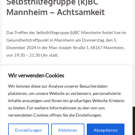
Selbsthilfegruppe (k)BC
(k)BC
Mannheim – Achtsamkeit
Mannheim
4 Kommentare
/
Hadi
–
Achtsamkeit
Das Treffen der Selbsthilfegruppe (k)BC Mannheim findet live im
Gesundheitstreffpunkt in Mannheim am Donnerstag, den 5.
Dezember 2024 in der Max-Joseph-Straße 1, 68167 Mannheim,
von 19:30 – 21:30 Uhr statt.
Read More »
Wir verwenden Cookies
Wir können diese zur Analyse unserer Besucherdaten
platzieren, um unsere Website zu verbessern, personalisierte
1
2
Next
→
Inhalte anzuzeigen und Ihnen ein großartiges Website-Erlebnis
zu bieten. Für weitere Informationen zu den von uns
verwendeten Cookies öffnen Sie die Einstellungen.
Copyright © 2026 Selbsthilfe Burnout und Depression
Impressum
|
Datenschutz
|
Cookie-Hinweis
|
Einwilligungserklärung
Einstellungen
Ablehnen
Akzeptieren