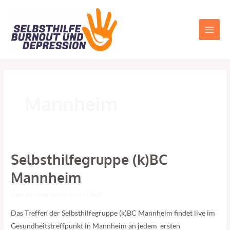
Zum
Main
Inhalt
Men
springen
Post
pagination
Mannheim
Selbsthilfegruppe (k)BC
Selbsthilfegruppe
(k)BC
Mannheim
Mannheim
Kommentar verfassen
/
Hadi
Das Treffen der Selbsthilfegruppe (k)BC Mannheim findet live im
Gesundheitstreffpunkt in Mannheim an jedem ersten