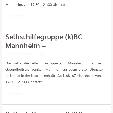
Mannheim, von 19:30 – 21:30 Uhr statt.
Read More »
Selbsthilfegruppe (k)BC
Selbsthilfegruppe
(k)BC
Mannheim –
Mannheim
157 Kommentare
/
Hadi
–
Das Treffen der Selbsthilfegruppe (k)BC Mannheim findet live im
Gesundheitstreffpunkt in Mannheim an jedem ersten Dienstag
im Monat in der Max-Joseph-Straße 1, 68167 Mannheim, von
19:30 – 21:30 Uhr statt.
Read More »
Selbsthilfegruppe