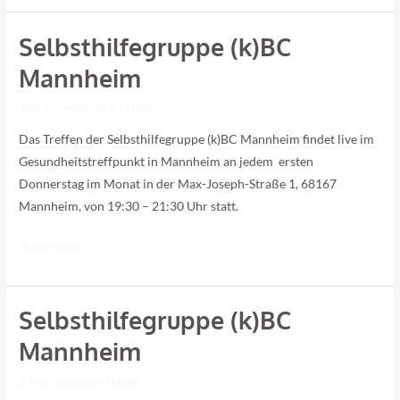
Selbsthilfegruppe (k)BC
Selbsthilfegruppe
(k)BC
Mannheim
Mannheim
124 Kommentare
/
Hadi
Das Treffen der Selbsthilfegruppe (k)BC Mannheim findet live im
Gesundheitstreffpunkt in Mannheim an jedem ersten
Donnerstag im Monat in der Max-Joseph-Straße 1, 68167
Mannheim, von 19:30 – 21:30 Uhr statt.
Read More »
Selbsthilfegruppe (k)BC
Selbsthilfegruppe
(k)BC
Mannheim
Mannheim
2 Kommentare
/
Hadi