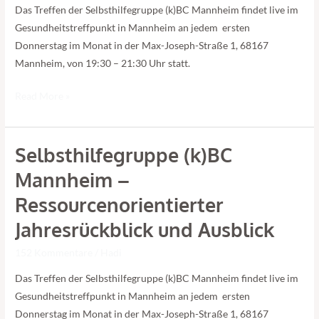
Das Treffen der Selbsthilfegruppe (k)BC Mannheim findet live im
Gesundheitstreffpunkt in Mannheim an jedem ersten
Donnerstag im Monat in der Max-Joseph-Straße 1, 68167
Mannheim, von 19:30 – 21:30 Uhr statt.
Read More »
Selbsthilfegruppe (k)BC
Selbsthilfegruppe
(k)BC
Mannheim –
Mannheim
Ressourcenorientierter
–
Ressourcenorientierter
Jahresrückblick und Ausblick
Jahresrückblick
152 Kommentare
/
Hadi
und
Ausblick
Das Treffen der Selbsthilfegruppe (k)BC Mannheim findet live im
Gesundheitstreffpunkt in Mannheim an jedem ersten
Donnerstag im Monat in der Max-Joseph-Straße 1, 68167