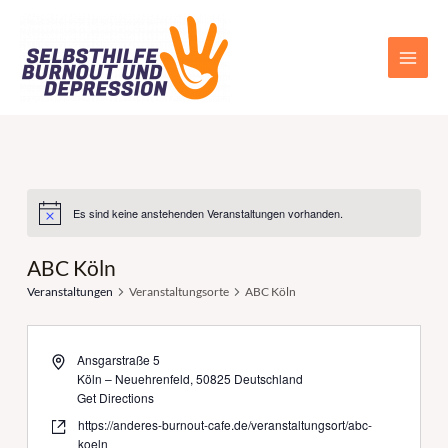
Zum
Main
Inhalt
Men
springen
Es sind keine anstehenden Veranstaltungen vorhanden.
ABC Köln
Veranstaltungen
Veranstaltungsorte
ABC Köln
Ansgarstraße 5
Köln – Neuehrenfeld
,
50825
Deutschland
Get Directions
https://anderes-burnout-cafe.de/veranstaltungsort/abc-
koeln