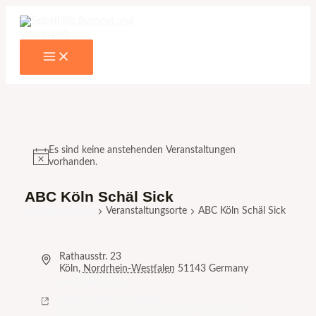
Main
Zum
Menu
Inhalt
springen
Es sind keine anstehenden Veranstaltungen
vorhanden.
ABC Köln Schäl Sick
Veranstaltungsorte
ABC Köln Schäl Sick
Veranstaltungen
Rathausstr. 23
Köln
,
Nordrhein-Westfalen
51143
Germany
Get Directions
https://anderes-burnout-
cafe.de/veranstaltungsort/koeln-schael-sick