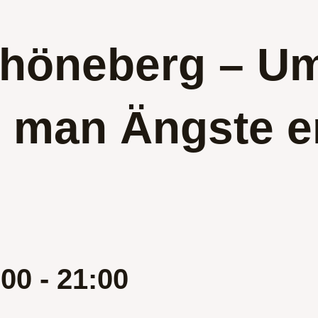
chöneberg – U
 man Ängste e
:00
-
21:00