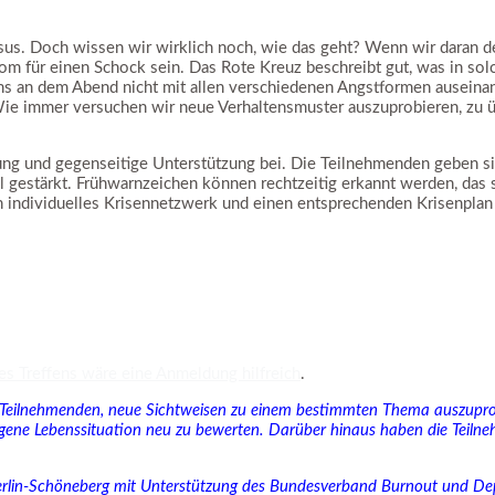
rsus. Doch wissen wir wirklich noch, wie das geht? Wenn wir daran 
m für einen Schock sein. Das Rote Kreuz beschreibt gut, was in solc
s an dem Abend nicht mit allen verschiedenen Angstformen auseina
. Wie immer versuchen wir neue Verhaltensmuster auszuprobieren, zu
tung und gegenseitige Unterstützung bei. Die Teilnehmenden geben s
 gestärkt. Frühwarnzeichen können rechtzeitig erkannt werden, das 
in individuelles Krisennetzwerk und einen entsprechenden Krisenpla
es Treffens wäre eine Anmeldung hilfreich
.
e Teilnehmenden, neue Sichtweisen zu einem bestimmten Thema auszupro
gene Lebenssituation neu zu bewerten. Darüber hinaus haben die Teilneh
erlin-Schöneberg mit Unterstützung des Bundesverband Burnout und Dep