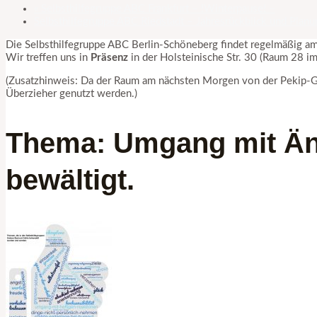
«
Selbsthilfegruppe ABC Frankfurt – !Winterpause! –
Selbsthilfegruppe ABC Riedstadt – Jahresrückblick und Pla
Die Selbsthilfegruppe ABC Berlin-Schöneberg findet regelmäßig am
Wir treffen uns in
Präsenz
in der Holsteinische Str. 30 (Raum 28 i
(Zusatzhinweis: Da der Raum am nächsten Morgen von der Pekip-Gru
Überzieher genutzt werden.)
Thema: Umgang mit Än
bewältigt.