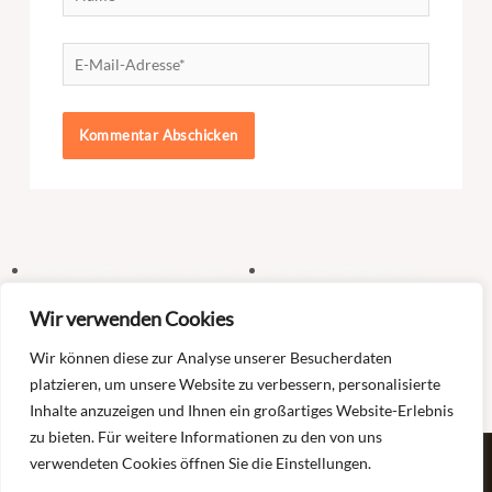
E-
Mail-
Adresse*
Selbsthilfegruppe ABC Online am
Selbsthilfegruppe ABC
Donnerstag – Nach dem Burnout
Königswinter – Meine
Wir verwenden Cookies
wieder in Alltag & Beruf
Grenzen erkennen und
setzen
Wir können diese zur Analyse unserer Besucherdaten
platzieren, um unsere Website zu verbessern, personalisierte
Inhalte anzuzeigen und Ihnen ein großartiges Website-Erlebnis
zu bieten. Für weitere Informationen zu den von uns
verwendeten Cookies öffnen Sie die Einstellungen.
Copyright © 2026 Selbsthilfe Burnout und Depression