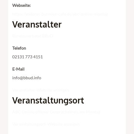
Webseite:
https://anderes-burnout-cafe.de/abc-online-montag
Veranstalter
Bundesverband BBuD
Telefon
02131 773 4151
E-Mail
info@bbud.info
Veranstalter-Website anzeigen
Veranstaltungsort
ABC Online offener Gesprächskreis am Montag
Veranstaltungsort-Website anzeigen