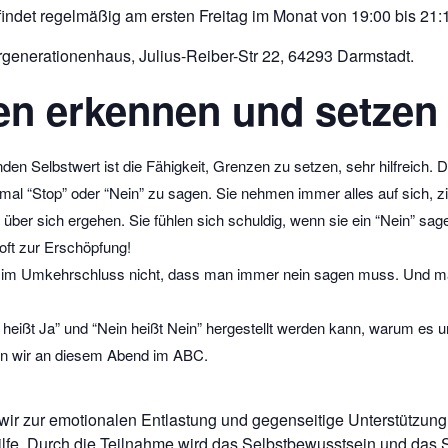
ndet regelmäßig am ersten Freitag im Monat von 19:00 bis 21:15
ehrgenerationenhaus, Julius-Reiber-Str 22, 64293 Darmstadt.
n erkennen und setzen
den Selbstwert ist die Fähigkeit, Grenzen zu setzen, sehr hilfreich.
mal “Stop” oder “Nein” zu sagen. Sie nehmen immer alles auf sich,
l über sich ergehen. Sie fühlen sich schuldig, wenn sie ein “Nein” sa
 oft zur Erschöpfung!
 im Umkehrschluss nicht, dass man immer nein sagen muss. Und manc
heißt Ja” und “Nein heißt Nein” hergestellt werden kann, warum es u
rn wir an diesem Abend im ABC.
 wir zur emotionalen Entlastung und gegenseitige Unterstützun
fe. Durch die Teilnahme wird das Selbstbewusstsein und das Se