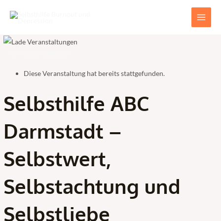
Zum
Main
Inhalt
Men
springen
« Alle Veranstaltungen
Diese Veranstaltung hat bereits stattgefunden.
Selbsthilfe ABC
Darmstadt –
Selbstwert,
Selbstachtung und
Selbstliebe