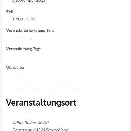
5 September 2025
Zeit:
19:00 - 21:15
Veranstaltungskategorien:
Darmstadt
,
Präsenz
Veranstaltung-Tags:
Darmstadt
Webseite:
https://anderes-burnout-
cafe.de/veranstaltungen/selbsthilfe-abc-darmstadt-
selbstwert-selbstachtung-und-selbstliebe-2
Veranstaltungsort
ABC Darmstadt
Julius-Reiber-Str.22
Darmstadt
,
64293
Deutschland