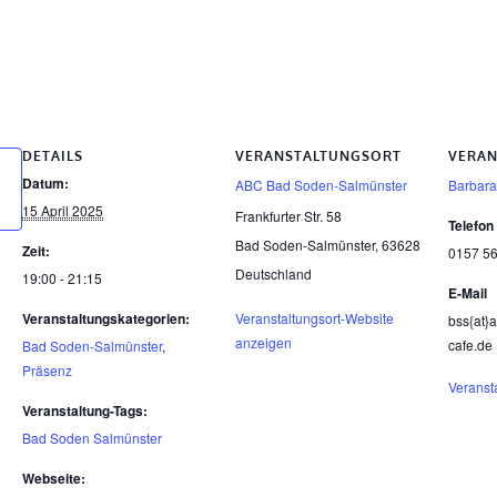
il
inkedIn
DETAILS
VERANSTALTUNGSORT
VERAN
Datum:
ABC Bad Soden-Salmünster
Barbara
15 April 2025
Frankfurter Str. 58
Telefon
Bad Soden-Salmünster
,
63628
Zeit:
0157 5
Deutschland
19:00 - 21:15
E-Mail
Veranstaltungskategorien:
Veranstaltungsort-Website
bss{at}
anzeigen
cafe.de
Bad Soden-Salmünster
,
Präsenz
Veranst
Veranstaltung-Tags:
Bad Soden Salmünster
Webseite: