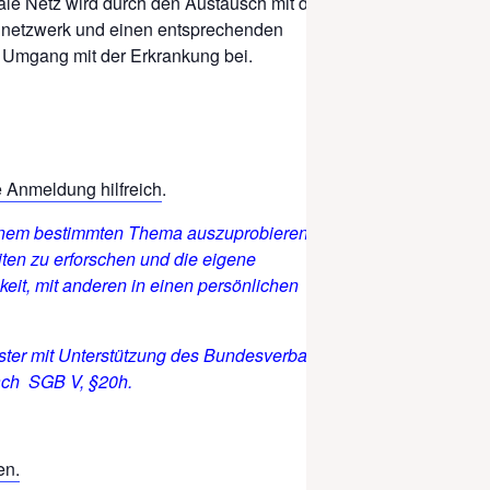
iale Netz wird durch den Austausch mit den
sennetzwerk und einen entsprechenden
m Umgang mit der Erkrankung bei.
e Anmeldung hilfreich
.
einem bestimmten Thema auszuprobieren, sich
en zu erforschen und die eigene
it, mit anderen in einen persönlichen
ter
mit Unterstützung des Bundesverband
nach SGB V, §20h.
en.