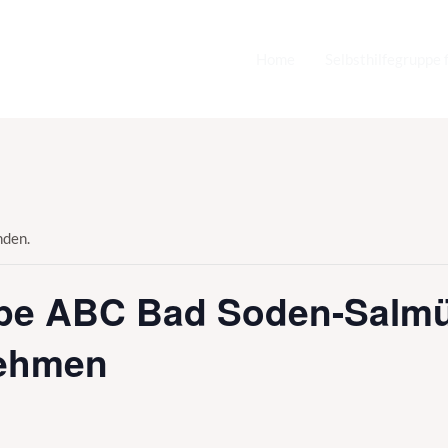
Home
Selbsthilfegruppe 
nden.
ppe ABC Bad Soden-Salmün
nehmen