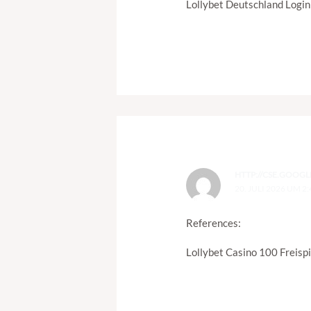
Lollybet Deutschland Logi
HTTP://CSE.GOOGL
20. JULI 2026 UM 2
References:
Lollybet Casino 100 Freisp