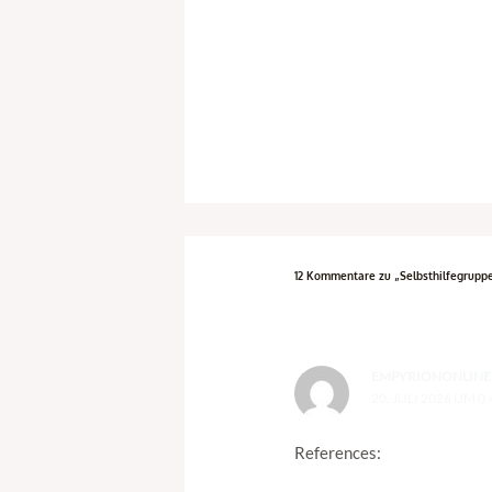
12 Kommentare zu „Selbsthilfegrupp
EMPYRIONONLINE
20. JULI 2026 UM 0
References: