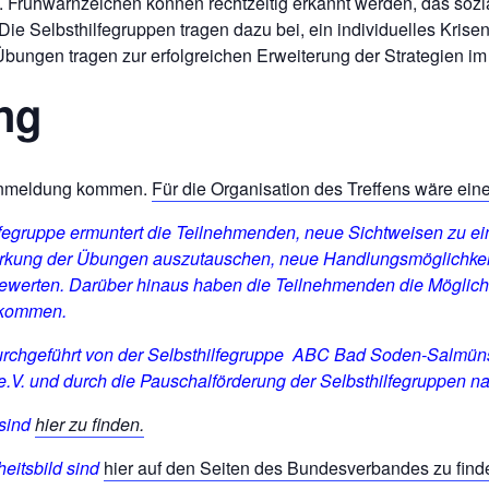
t. Frühwarnzeichen können rechtzeitig erkannt werden, das soz
Die Selbsthilfegruppen tragen dazu bei, ein individuelles Kri
bungen tragen zur erfolgreichen Erweiterung der Strategien i
ng
Anmeldung kommen.
Für die Organisation des Treffens wäre ein
lfegruppe ermuntert die Teilnehmenden, neue Sichtweisen zu 
rkung der Übungen auszutauschen, neue Handlungsmöglichkeit
ewerten. Darüber hinaus haben die Teilnehmenden die Möglichke
 kommen.
urchgeführt von der Selbsthilfegruppe ABC
Bad Soden-Salmüns
e.V. und durch die Pauschalförderung der Selbsthilfegruppen 
 sind
hier zu finden.
eitsbild sind
hier auf den Seiten des Bundesverbandes zu find