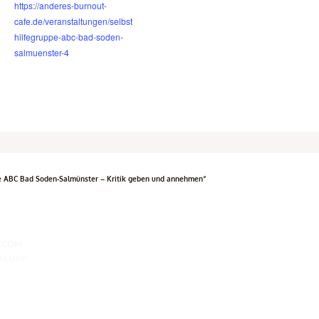
https://anderes-burnout-
cafe.de/veranstaltungen/selbst
hilfegruppe-abc-bad-soden-
salmuenster-4
e ABC Bad Soden-Salmünster – Kritik geben und annehmen“
.COM
:41 UHR