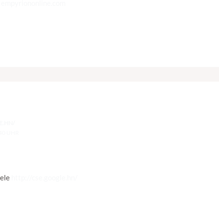
n
empyriononline.com
E.HN/
:40 UHR
iele
http://cse.google.hn/