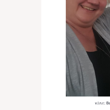
v.l.n.r.: