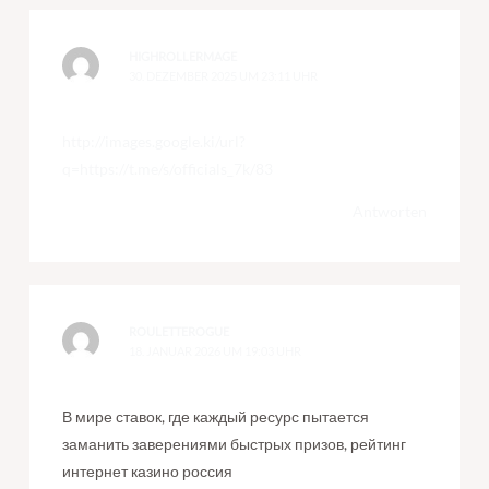
HIGHROLLERMAGE
30. DEZEMBER 2025 UM 23:11 UHR
http://images.google.ki/url?
q=https://t.me/s/officials_7k/83
Antworten
ROULETTEROGUE
18. JANUAR 2026 UM 19:03 UHR
В мире ставок, где каждый ресурс пытается
заманить заверениями быстрых призов, рейтинг
интернет казино россия