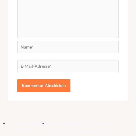
Name*
E-
Mail-
Adresse*
Sonderveranstaltung
Selbsthilfegruppe ABC Online am
für Angehörige
Dienstag – Stressbewältigung – Stress