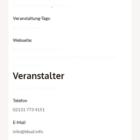
ABC Berlin Pankow
,
Präsenz
Veranstaltung-Tags:
Berlin Pankow
Webseite:
https://anderes-burnout-
cafe.de/veranstaltungen/selbsthilfegruppe-abc-berlin-
pankow-muster
Veranstalter
Bundesverband BBuD
Telefon
02131 773 4151
E-Mail
info@bbud.info