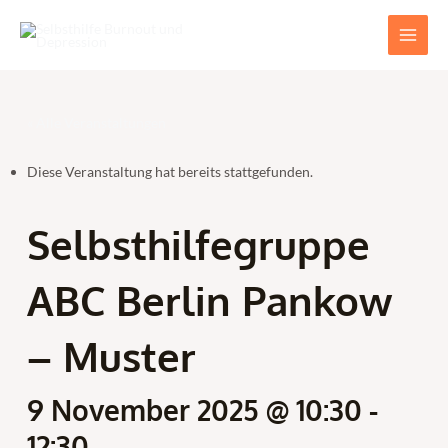
Zum
Main
Inhalt
Men
springen
« Alle Veranstaltungen
Diese Veranstaltung hat bereits stattgefunden.
Selbsthilfegruppe
ABC Berlin Pankow
– Muster
9 November 2025 @ 10:30
-
12:30