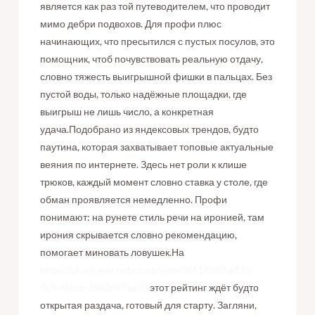
является как раз той путеводителем, что проводит
мимо дебри подвохов. Для профи плюс
начинающих, что пресытился с пустых посулов, это
помощник, чтоб почувствовать реальную отдачу,
словно тяжесть выигрышной фишки в пальцах. Без
пустой воды, только надёжные площадки, где
выигрыш не лишь число, а конкретная
удача.Подобрано из яндексовых трендов, будто
паутина, которая захватывает топовые актуальные
веяния по интернете. Здесь нет роли к клише
трюков, каждый момент словно ставка у столе, где
обман проявляется немедленно. Профи
понимают: на рунете стиль речи на иронией, там
ирония скрывается словно рекомендацию,
помогает миновать ловушек.На
https://share.evernote.com/note/8f618260-e536-
9cfe-04c6-2983fff7aa03
этот рейтинг ждёт будто
открытая раздача, готовый для старту. Загляни,