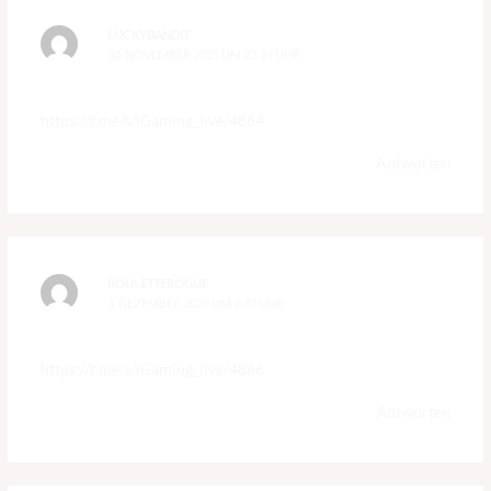
LUCKYBANDIT
30. NOVEMBER 2025 UM 23:29 UHR
https://t.me/s/iGaming_live/4864
Antworten
ROULETTEROGUE
3. DEZEMBER 2025 UM 9:47 UHR
https://t.me/s/iGaming_live/4866
Antworten