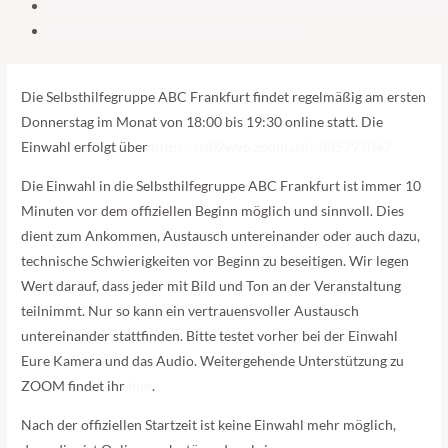
«
Selbsthilfegruppe ABC Köln in Präsenz – Lösungsorientierung
ABC Berlin-Schöneberg – Achtsamkeit
»
Die Selbsthilfegruppe ABC Frankfurt findet regelmäßig am ersten
Donnerstag im Monat von 18:00 bis 19:30 online statt. Die
Einwahl erfolgt über
https://us02web.zoom.us/j/805791047
Die Einwahl in die Selbsthilfegruppe ABC Frankfurt ist immer 10
Minuten vor dem offiziellen Beginn möglich und sinnvoll. Dies
dient zum Ankommen, Austausch untereinander oder auch dazu,
technische Schwierigkeiten vor Beginn zu beseitigen. Wir legen
Wert darauf, dass jeder mit Bild und Ton an der Veranstaltung
teilnimmt. Nur so kann ein vertrauensvoller Austausch
untereinander stattfinden. Bitte testet vorher bei der Einwahl
Eure Kamera und das Audio. Weitergehende Unterstützung zu
ZOOM findet ihr
hier
.
Nach der offiziellen Startzeit ist keine Einwahl mehr möglich,