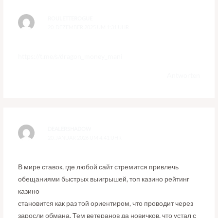
ROULETTEROGUE
20. DEZEMBER 2025 UM 1:31 UHR
https://t.me/s/dragon_money_mani
Antworten
DEALERSHADOW
20. JANUAR 2026 UM 4:41 UHR
В мире ставок, где любой сайт стремится привлечь
обещаниями быстрых выигрышей, топ казино рейтинг
казино
становится как раз той ориентиром, что проводит через
заросли обмана. Тем ветеранов да новичков, что устал с