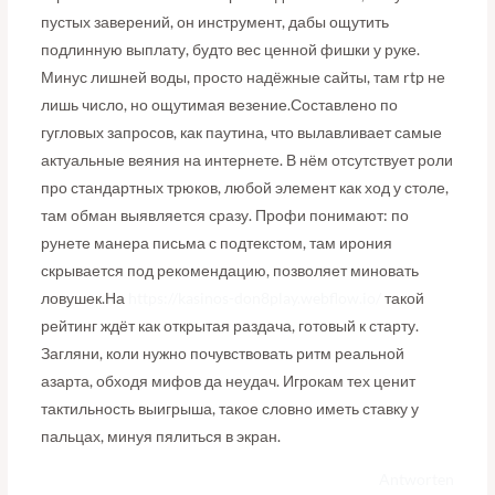
пустых заверений, он инструмент, дабы ощутить
подлинную выплату, будто вес ценной фишки у руке.
Минус лишней воды, просто надёжные сайты, там rtp не
лишь число, но ощутимая везение.Составлено по
гугловых запросов, как паутина, что вылавливает самые
актуальные веяния на интернете. В нём отсутствует роли
про стандартных трюков, любой элемент как ход у столе,
там обман выявляется сразу. Профи понимают: по
рунете манера письма с подтекстом, там ирония
скрывается под рекомендацию, позволяет миновать
ловушек.На
https://kasinos-don8play.webflow.io/
такой
рейтинг ждёт как открытая раздача, готовый к старту.
Загляни, коли нужно почувствовать ритм реальной
азарта, обходя мифов да неудач. Игрокам тех ценит
тактильность выигрыша, такое словно иметь ставку у
пальцах, минуя пялиться в экран.
Antworten