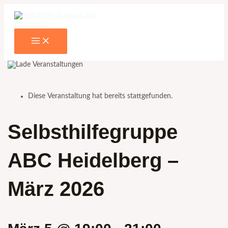
Main
Zum
Name*
E-
Menu
Inhalt
Mail-
springen
Adresse*
« Alle Veranstaltungen
Diese Veranstaltung hat bereits stattgefunden.
Selbsthilfegruppe
ABC Heidelberg –
März 2026