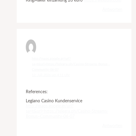
KingMaker einzahlung 20 euro
https://welqum.com
Antworten
http://maps.google.gr/url?
sa=t&url=https://telegra.ph/Casino-Streams-Bonus--
Community-06-07
12. Juli 2026 um 4:11 Uhr
References:
Legiano Casino Kundenservice
http://maps.google.gr/url?
sa=t&url=https://telegra.ph/Casino-Streams-
Bonus–Community-06-07
Antworten