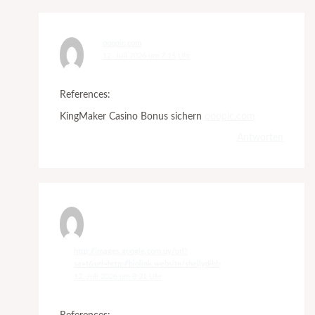
ooopic.com
12. Juli 2026 um 7:15 Uhr
References:
KingMaker Casino Bonus sichern
ooopic.com
Antworten
http://images.google.com.uy/url?
sa=t&url=http://biolink.website/shellydibb
12. Juli 2026 um 8:21 Uhr