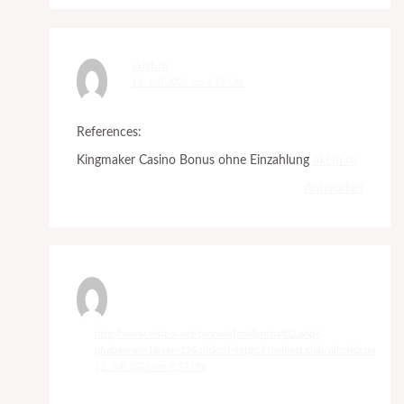
aktsh.ru
12. Juli 2026 um 4:19 Uhr
References:
Kingmaker Casino Bonus ohne Einzahlung
aktsh.ru
Antworten
http://www.visit-x.net/promo/dyn/dynchat02.php?
pfmbanner=1&ver=12&clickurl=https://toolnest.club/nikolebrun
12. Juli 2026 um 4:57 Uhr