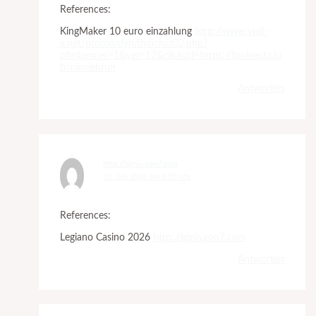
References:
KingMaker 10 euro einzahlung
http://www.visit-
x.net/promo/dyn/dynchat02.php?
pfmbanner=1&ver=12&clickurl=https://toolnest.clu
b/nikolebrun
Antworten
http://lginis.yoo7.com
12. Juli 2026 um 6:10 Uhr
References:
Legiano Casino 2026
http://lginis.yoo7.com
Antworten