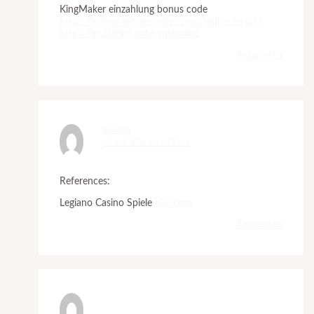
KingMaker einzahlung bonus code
https://iridium.astroempires.com/redirect.aspx?
https://m.2target.net/cynthiaduc
Antworten
h3c.com
12. Juli 2026 um 2:27 Uhr
References:
Legiano Casino Spiele
h3c.com
Antworten