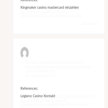
References:
Kingmaker casino mastercard einzahlen
http://images.google.com.uy/url?
sa=t&url=http://biolink.website/shellydibb
Antworten
http://www.google.sc/url?sa=t&url=https://black-
thomas-4.technetbloggers.de/legiano-casino-tausende-
spiele-and-top-boni-2025
12. Juli 2026 um 8:49 Uhr
References:
Legiano Casino Kontakt
http://www.google.sc/url?
sa=t&url=https://black-thomas-
4.technetbloggers.de/legiano-casino-tausende-