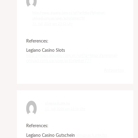
http://maps.google.com.vc/url?q=http://kriminal-
ohlyad.com.ua/user/actorletter77/
11. Juli 2026 um 23:43 Uhr
References:
Legiano Casino Slots
http://maps.google.com.vc/url?q=http://kriminal-
ohlyad.com.ua/user/actorletter77/
Antworten
almanach.pte.hu
11. Juli 2026 um 23:55 Uhr
References:
Legiano Casino Gutschein
almanach.pte.hu