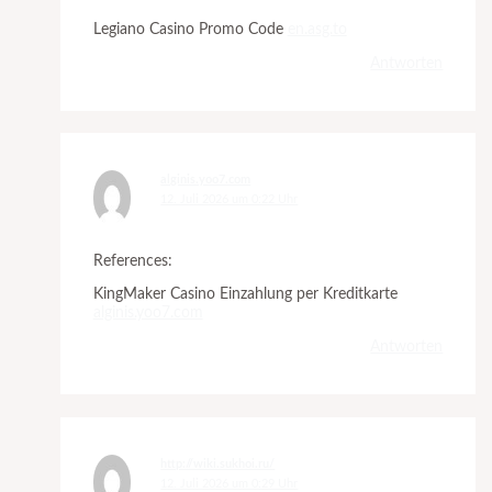
Legiano Casino Promo Code
en.asg.to
Antworten
alginis.yoo7.com
12. Juli 2026 um 0:22 Uhr
References:
KingMaker Casino Einzahlung per Kreditkarte
alginis.yoo7.com
Antworten
http://wiki.sukhoi.ru/
12. Juli 2026 um 0:29 Uhr