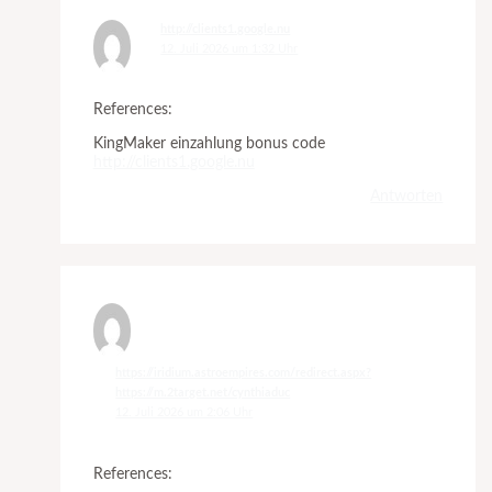
http://clients1.google.nu
12. Juli 2026 um 1:32 Uhr
References:
KingMaker einzahlung bonus code
http://clients1.google.nu
Antworten
https://iridium.astroempires.com/redirect.aspx?
https://m.2target.net/cynthiaduc
12. Juli 2026 um 2:06 Uhr
References: