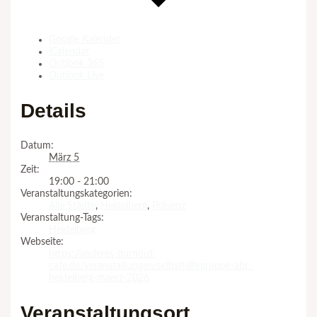
Google Kalender
iCalendar
Outlook 365
Outlook Live
Details
Datum:
März 5
Zeit:
19:00 - 21:00
Veranstaltungskategorien:
Alle Städte
,
Heidelberg
,
Präsenz
Veranstaltung-Tags:
Heidelberg
Webseite:
https://anderes-burnout-
cafe.de/veranstaltungen/selbsthilfegruppe-abc-
heidelberg-maerz-2026
Veranstaltungsort