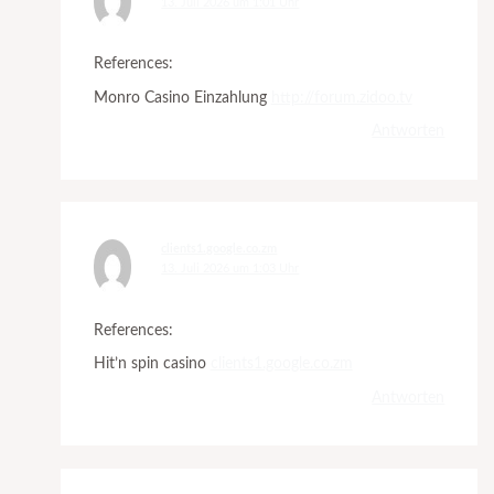
13. Juli 2026 um 1:01 Uhr
References:
Monro Casino Einzahlung
http://forum.zidoo.tv
Antworten
clients1.google.co.zm
13. Juli 2026 um 1:03 Uhr
References:
Hit’n spin casino
clients1.google.co.zm
Antworten