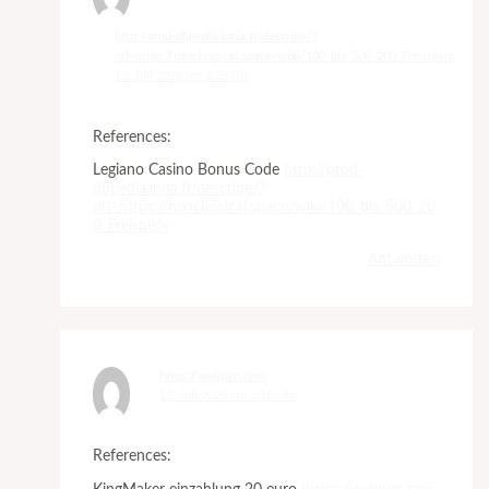
http://prod-dbpedia.inria.fr/describe/?
url=https://neoclassical.space/wiki/100_bis_500_200_Freispiele
12. Juli 2026 um 2:28 Uhr
References:
Legiano Casino Bonus Code
http://prod-
dbpedia.inria.fr/describe/?
url=https://neoclassical.space/wiki/100_bis_500_20
0_Freispiele
Antworten
https://welqum.com
12. Juli 2026 um 3:15 Uhr
References: