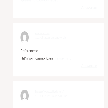
spiele-and-top-boni-2025
Antworten
mamavrn.ru
12. Juli 2026 um 21:40 Uhr
References:
Hit’n’spin casino login
mamavrn.ru
Antworten
https://www.allods.net/
12. Juli 2026 um 22:20 Uhr