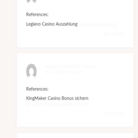
References:
Legiano Casino Auszahlung
http://wiki.sukhoi.ru/
Antworten
alt1.toolbarqueries.google.com.nf
12. Juli 2026 um 0:50 Uhr
References:
KingMaker Casino Bonus sichern
alt1.toolbarqueries.google.com.nf
Antworten