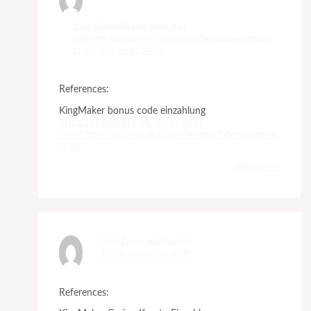
https://otshelniki.com/proxy.php?
link=https://de.trustpilot.com/review/beyondjewellery.de
11. Juli 2026 um 15:34 Uhr
References:
KingMaker bonus code einzahlung
https://otshelniki.com/proxy.php?
link=https://de.trustpilot.com/review/beyondjewelle
ry.de
Antworten
https://www.paltalk.com/
11. Juli 2026 um 15:36 Uhr
References: