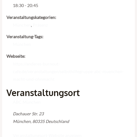
18:30 - 20:45
Veranstaltungskategorien:
München
,
Präsenz
Veranstaltung-Tags:
München
Webseite:
https://anderes-burnout-
cafe.de/veranstaltungen/selbsthilfegruppe-abc-muenchen-
macht-und-ohnmacht
Veranstaltungsort
ABC München
Dachauer Str. 23
München
,
80335
Deutschland
Veranstaltungsort-Website anzeigen