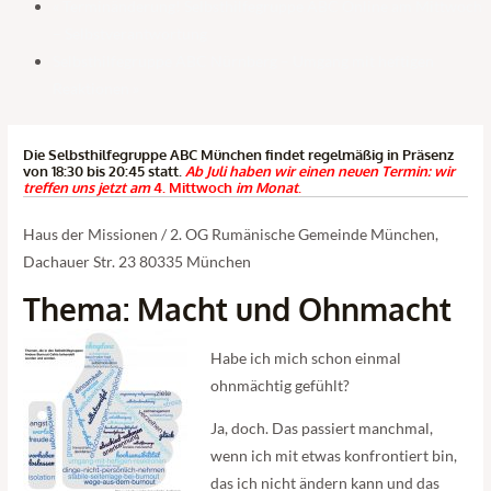
«
Terminänderung! Selbsthilfegruppe ABC Online am Mittwoch
– Selbstverantwortung
Selbsthilfegruppe ABC Nürnberg – Umgang mit heftigen
Reaktionen
»
Die Selbsthilfegruppe ABC München findet regelmäßig in Präsenz
von 18:30 bis 20:45 statt.
Ab Juli haben wir einen neuen Termin: wir
treffen uns jetzt am
4. Mittwoch
im Monat
.
Haus der Missionen / 2. OG Rumänische Gemeinde München,
Dachauer Str. 23 80335 München
Thema: Macht und Ohnmacht
Habe ich mich schon einmal
ohnmächtig gefühlt?
Ja, doch. Das passiert manchmal,
wenn ich mit etwas konfrontiert bin,
das ich nicht ändern kann und das