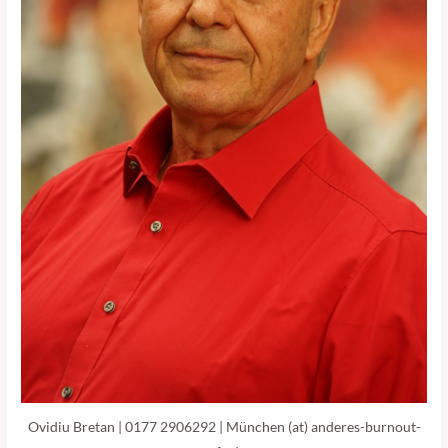
Ovidiu Bretan | 0177 2906292‬ | München (at) anderes-burnout-