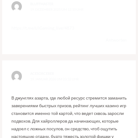
BLUFFMASTER
19. DEZEMBER 2025 UM 12:10 UHR
https://t.me/s/iGaming_live/4873
Antworten
ACESORCERER
19. JANUAR 2026 UM 23:32 UHR
В джунглях азарта, где любой ресурс стремится заманить
заверениями быстрых призов, рейтинг лучших казино игр
становится именно той картой, что ведет сквозь заросли
подвохов. Для хайроллеров да начинающих, которые
надоел с ложных посулов, он средство, чтоб ощутить
настоящую отдачу, будто тяжесть золотой фишки у