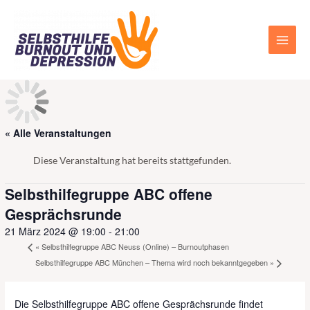
Zum
Main
Inhalt
Men
springen
« Alle Veranstaltungen
Diese Veranstaltung hat bereits stattgefunden.
Selbsthilfegruppe ABC offene
Gesprächsrunde
21 März 2024 @ 19:00
-
21:00
«
Selbsthilfegruppe ABC Neuss (Online) – Burnoutphasen
Selbsthilfegruppe ABC München – Thema wird noch bekanntgegeben
»
Die Selbsthilfegruppe ABC offene Gesprächsrunde findet