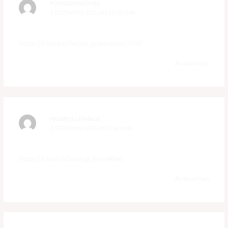
POKERDOMJOUBS
1. DEZEMBER 2025 UM 22:55 UHR
https://t.me/s/officials_pokerdom/3500
Antworten
HIGHROLLERMAGE
3. DEZEMBER 2025 UM 5:16 UHR
https://t.me/s/iGaming_live/4866
Antworten