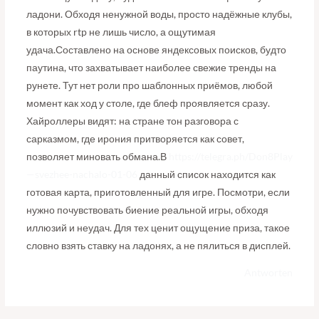
ладони. Обходя ненужной воды, просто надёжные клубы,
в которых rtp не лишь число, а ощутимая
удача.Составлено на основе яндексовых поисков, будто
паутина, что захватывает наиболее свежие тренды на
рунете. Тут нет роли про шаблонных приёмов, любой
момент как ход у столе, где блеф проявляется сразу.
Хайроллеры видят: на стране тон разговора с
сарказмом, где ирония притворяется как совет,
позволяет миновать обмана.В
https://telegra.ph/Don8Play
—svezhee-nachalo-01-06
данный список находится как
готовая карта, приготовленный для игре. Посмотри, если
нужно почувствовать биение реальной игры, обходя
иллюзий и неудач. Для тех ценит ощущение приза, такое
словно взять ставку на ладонях, а не пялиться в дисплей.
Antworten