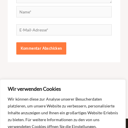
Name*
E-
Mail-
Adresse*
Selbsthilfegruppe ABC
Selbsthilfegruppe ABC Online am
Wir verwenden Cookies
Freiburg – online –
Freitag – Durchsetzungsvermögen
„Ängste“
Wir können diese zur Analyse unserer Besucherdaten
platzieren, um unsere Website zu verbessern, personalisierte
Inhalte anzuzeigen und Ihnen ein großartiges Website-Erlebnis
zu bieten. Für weitere Informationen zu den von uns
verwendeten Cookies öffnen Sie die Einstellungen.
Copyright © 2026 Selbsthilfe Burnout und Depression