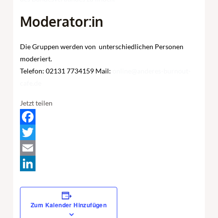
Moderator:in
Die Gruppen
werden
von unterschiedlichen
Personen
moderiert.
Telefon: 02131 7734159‬ Mail:
online@anderes-burnout-
cafe.de
Jetzt teilen
Facebook
Twitter
Email
LinkedIn
Zum Kalender Hinzufügen