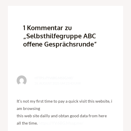
1 Kommentar zu
„Selbsthilfegruppe ABC
offene Gesprächsrunde“
HTTPS://YV6BG.MSSG.ME/
26. AUGUST 2025 UM 23:43 UHR
It’s not my first time to pay a quick visit this website, i
am browsing
this web site dailly and obtan good data from here
all the time.
https://YV6BG.Mssg.me/