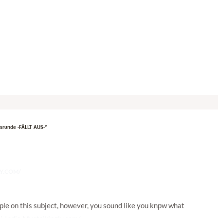
srunde -FÄLLT AUS-“
LY.COM/
ople on this subject, however, you sound like you knpw what