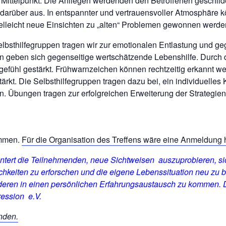
 Mittelpunkt. Die Anliegen werdenden den Betroffenen geschild
 darüber aus. In entspannter und vertrauensvoller Atmosphäre k
elleicht neue Einsichten zu „alten“ Problemen gewonnen werde
lbsthilfegruppen tragen wir zur emotionalen Entlastung und ge
 geben sich gegenseitige wertschätzende Lebenshilfe. Durch 
efühl gestärkt. Frühwarnzeichen können rechtzeitig erkannt we
rkt. Die Selbsthilfegruppen tragen dazu bei, ein individuelles
. Übungen tragen zur erfolgreichen Erweiterung der Strategie
ommen.
Für die Organisation des Treffens wäre eine Anmeldung h
untert die Teilnehmenden, neue Sichtweisen auszuprobieren, s
keiten zu erforschen und die eigene Lebenssituation neu zu 
deren in einen persönlichen Erfahrungsaustausch zu kommen. D
ression
e.V.
inden.