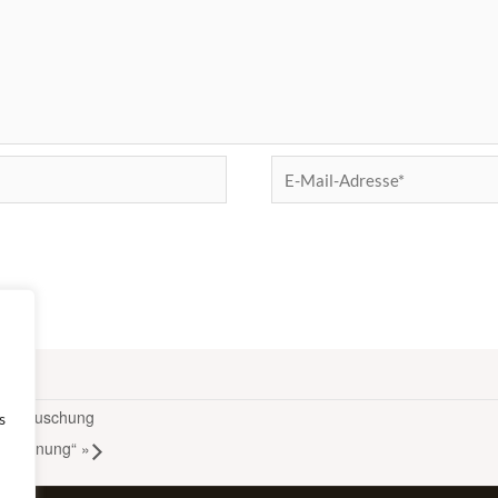
E-
Mail-
Adresse*
 Enttäuschung
s
ntspannung“
»