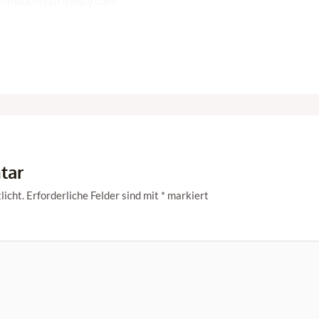
si-India.Mystrikingly.com/
tar
licht.
Erforderliche Felder sind mit
*
markiert