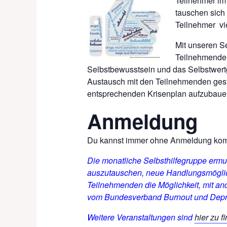
Teilnehmer im
tauschen sich
Teilnehmer vi
Mit unseren Se
Teilnehmenden
Selbstbewusstsein und das Selbstwertg
Austausch mit den Teilnehmenden gestä
entsprechenden Krisenplan aufzubauen
Anmeldung
Du kannst immer ohne Anmeldung k
Die monatliche Selbsthilfegruppe erm
auszutauschen, neue Handlungsmöglich
Teilnehmenden die Möglichkeit, mit an
vom
Bundesverband
Burnout und
Dep
Weitere Veranstaltungen sind
hier zu f