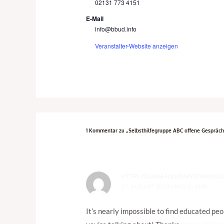
02131 773 4151
E-Mail
info@bbud.info
Veranstalter-Website anzeigen
1 Kommentar zu „Selbsthilfegruppe ABC offene Gespräch
HTTPS://GLASSI-INDIA.MYSTRIKING
27. AUGUST 2025 UM 0:31 UHR
It’s nearly impossible to find educated pe