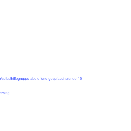
en/selbsthilfegruppe-abc-offene-gespraechsrunde-15
erstag