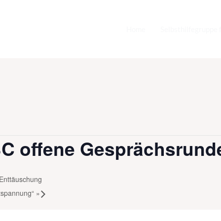
Home
Selbsthilfegruppe 
BC offene Gesprächsrund
 Enttäuschung
ntspannung“
»