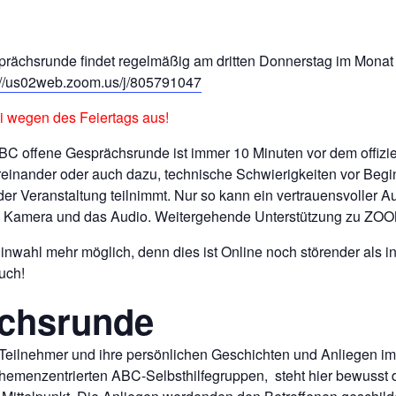
rächsrunde findet regelmäßig am dritten Donnerstag im Monat vo
://us02web.zoom.us/j/805791047
ni wegen des Feiertags aus!
ABC offene Gesprächsrunde ist immer 10 Minuten vor dem offizie
inander oder auch dazu, technische Schwierigkeiten vor Begin
der Veranstaltung teilnimmt. Nur so kann ein vertrauensvoller A
ure Kamera und das Audio. Weitergehende Unterstützung zu ZOOM
e Einwahl mehr möglich, denn dies ist Online noch störender als
uch!
ächsrunde
 Teilnehmer und ihre persönlichen Geschichten und Anliegen im 
themenzentrierten ABC-Selbsthilfegruppen, steht hier bewusst 