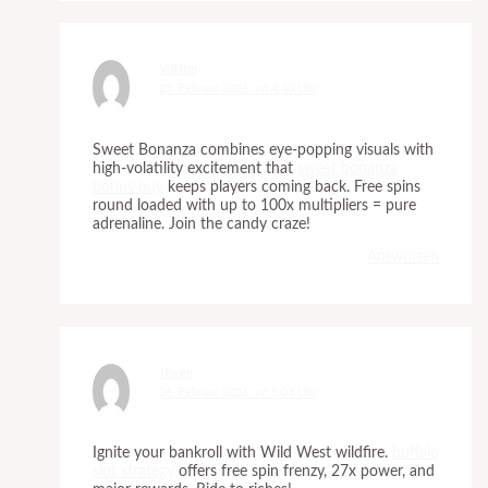
Vdhltm
23. Februar 2026 um 4:40 Uhr
Sweet Bonanza combines eye-popping visuals with
high-volatility excitement that
sweet bonanza
bonus buy
keeps players coming back. Free spins
round loaded with up to 100x multipliers = pure
adrenaline. Join the candy craze!
Antworten
Jtsceu
26. Februar 2026 um 5:03 Uhr
Ignite your bankroll with Wild West wildfire.
buffalo
slot strategy
offers free spin frenzy, 27x power, and