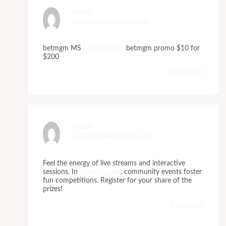
Cyeimj
12. Februar 2026 um 18:15 Uhr
betmgm MS
betmgm-play
betmgm promo $10 for
$200
Antworten
Zyhmic
19. Februar 2026 um 22:17 Uhr
Feel the energy of live streams and interactive
sessions. In
crowns coins
, community events foster
fun competitions. Register for your share of the
prizes!
Antworten