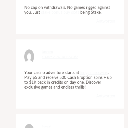
No cap on withdrawals. No games rigged against
you. Just
stake bonus buy slots
being Stake.
Antworten
Dmronu
4. März 2026 um 1:23 Uhr
Your casino adventure starts at
kings maxxwins
.
Play $5 and receive 500 Cash Eruption spins + up
to $1K back in credits on day one. Discover
exclusive games and endless thrills!
Antworten
Fuyget