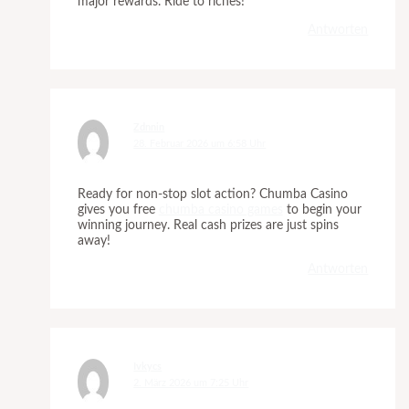
major rewards. Ride to riches!
Antworten
Zdnnin
28. Februar 2026 um 6:58 Uhr
Ready for non-stop slot action? Chumba Casino
gives you free
chumba casino games
to begin your
winning journey. Real cash prizes are just spins
away!
Antworten
Ivkycs
2. März 2026 um 7:25 Uhr