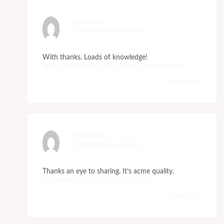
Conniehycle
4. August 2025 um 11:52 Uhr
With thanks. Loads of knowledge!
https://ondactone.com/product/domperidone/
Antworten
Conniehycle
7. August 2025 um 7:35 Uhr
Thanks an eye to sharing. It’s acme quality.
buy generic medex over the counter
Antworten