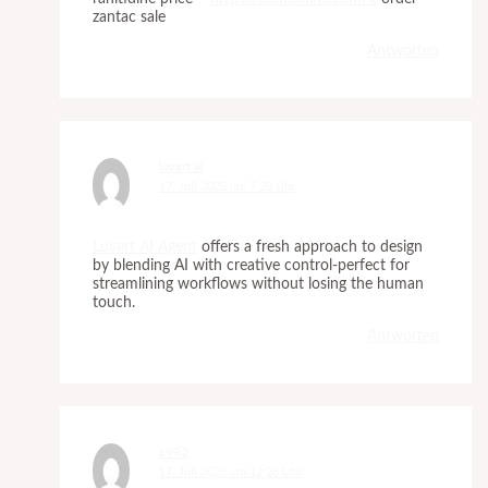
zantac sale
Antworten
lovart ai
17. Juli 2025 um 7:23 Uhr
Lovart AI Agent
offers a fresh approach to design
by blending AI with creative control-perfect for
streamlining workflows without losing the human
touch.
Antworten
x99i2
17. Juli 2025 um 12:26 Uhr