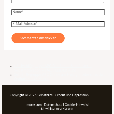
«
Selbsthilfegruppe ABC Bad Soden-Salmünster –
Selbstmotivation – FÄLLT LEIDER AUS!
Selbsthilfegruppe ABC Online am Freitag – Lebensfreude und
Optimismus fördern
»
Copyright © 2026 Selbsthilfe Burnout und Depression
Impressum
|
Datenschutz
|
Cookie-Hinweis
|
Einwilligungserklärung