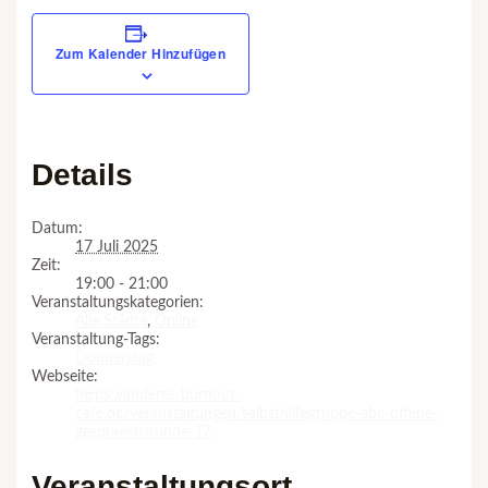
Zum Kalender Hinzufügen
Details
Datum:
17 Juli 2025
Zeit:
19:00 - 21:00
Veranstaltungskategorien:
Alle Städte
,
Online
Veranstaltung-Tags:
Donnerstag
Webseite:
https://anderes-burnout-
cafe.de/veranstaltungen/selbsthilfegruppe-abc-offene-
gespraechsrunde-17
Veranstaltungsort