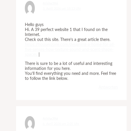
Arisha39pi
3. April 2026 um 18:13 Uhr
Hello guys
Hi. A 39 perfect website 1 that I found on the
Internet.
Check out this site. There’s a great article there.
https://houseyzone.com/designing-a-home-for-all-
five-senses-how-texture-sound-and-scent-shape-
spaces/
|
There is sure to be a lot of useful and interesting
information for you here.
You’ll find everything you need and more. Feel free
to follow the link below.
Antworten
Arisha39pi
6. April 2026 um 2:05 Uhr