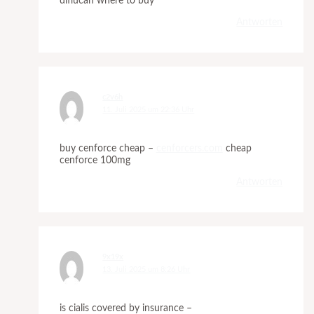
diflucan where to buy
Antworten
c2v6h
11. Juli 2025 um 22:36 Uhr
buy cenforce cheap –
cenforcers.com
cheap
cenforce 100mg
Antworten
9x19x
13. Juli 2025 um 8:26 Uhr
is cialis covered by insurance –