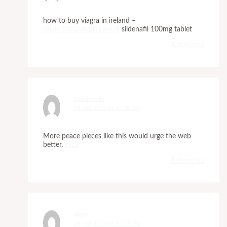
how to buy viagra in ireland –
https://strongvpls.com/#
sildenafil 100mg tablet
Antworten
Conniehycle
18. Juli 2025 um 17:36 Uhr
More peace pieces like this would urge the web
better.
click
Antworten
ducxt
19. Juli 2025 um 13:37 Uhr