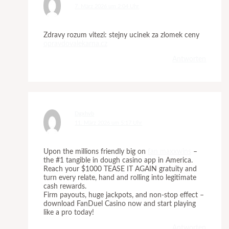
7. März 2026 um 2:04 Uhr
Zdravy rozum vitezi: stejny ucinek za zlomek ceny
opravdovalekarna.cz
Antworten
Dgxhvb
11. März 2026 um 5:17 Uhr
Upon the millions friendly big on
fan maxxwins
–
the #1 tangible in dough casino app in America.
Reach your $1000 TEASE IT AGAIN gratuity and
turn every relate, hand and rolling into legitimate
cash rewards.
Firm payouts, huge jackpots, and non-stop effect –
download FanDuel Casino now and start playing
like a pro today!
Antworten