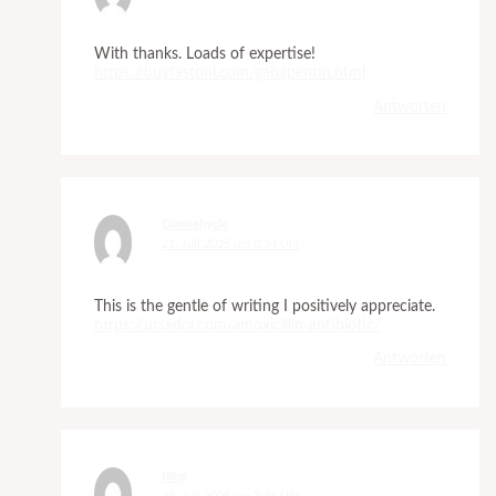
With thanks. Loads of expertise!
https://buyfastonl.com/gabapentin.html
Antworten
Conniehycle
21. Juli 2025 um 0:34 Uhr
This is the gentle of writing I positively appreciate.
https://ursxdol.com/amoxicillin-antibiotic/
Antworten
f8fqi