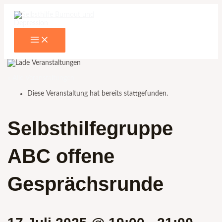
Main
Zum
Name*
E-
Menu
Inhalt
Mail-
springen
Adresse*
« Alle Veranstaltungen
Diese Veranstaltung hat bereits stattgefunden.
Selbsthilfegruppe
ABC offene
Gesprächsrunde