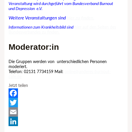
Veranstaltung wird durchgeführt vom
Bundesverband
Burnout
und
Depression
e.V.
Weitere Veranstaltungen sind
hier zu finden.
Informationen zum Krankheitsbild sind
hier auf den Seiten des
Bundesverbandes zu finden.
Moderator:in
Die Gruppen
werden
von unterschiedlichen
Personen
moderiert.
Telefon: 02131 7734159‬ Mail:
online@anderes-burnout-
cafe.de
Jetzt teilen
Facebook
Twitter
Email
LinkedIn