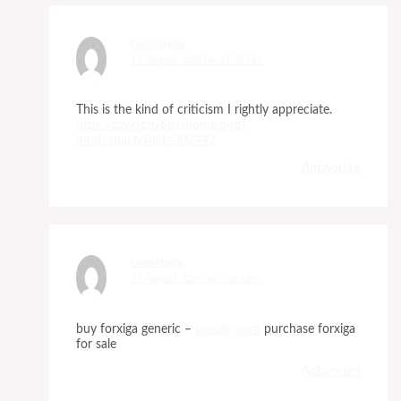
Conniehycle
14. August 2025 um 15:38 Uhr
This is the kind of criticism I rightly appreciate.
http://zqykj.cn/bbs/home.php?
mod=space&uid=302442
Antworten
Conniehycle
21. August 2025 um 2:36 Uhr
buy forxiga generic –
janozin.com
purchase forxiga
for sale
Antworten