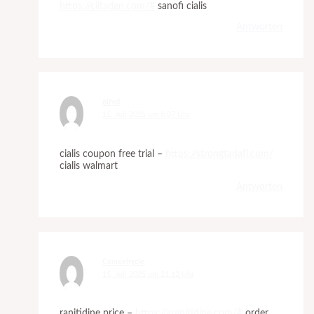
https://ciltadgn.com/#
sanofi cialis
Antworten
6lfyd
15. Juli 2025 um 8:07 Uhr
cialis coupon free trial –
https://strongtadafl.com/
cialis walmart
Antworten
Conniehycle
15. Juli 2025 um 21:12 Uhr
ranitidine price –
https://aranitidine.com/#
order