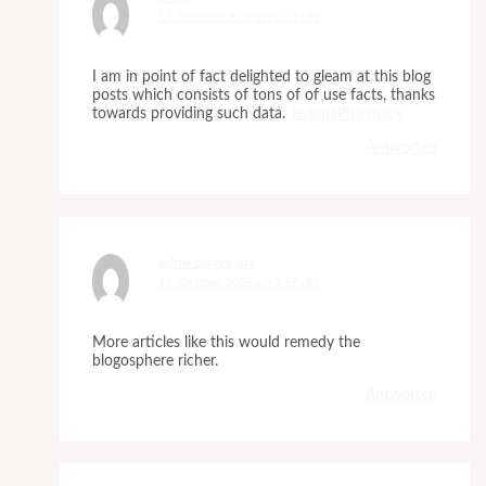
11. Oktober 2025 um 0:33 Uhr
I am in point of fact delighted to gleam at this blog
posts which consists of tons of of use facts, thanks
towards providing such data.
TerbinaPharmacy
Antworten
online casinos usa
13. Oktober 2025 um 3:57 Uhr
More articles like this would remedy the
blogosphere richer.
Antworten