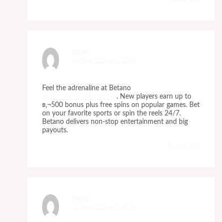
Alzbkr
18. März 2026 um 3:20 Uhr
Feel the adrenaline at Betano
https://betanogame.org/
. New players earn up to
в‚¬500 bonus plus free spins on popular games. Bet
on your favorite sports or spin the reels 24/7.
Betano delivers non-stop entertainment and big
payouts.
Antworten
Ebabzi
22. März 2026 um 5:49 Uhr