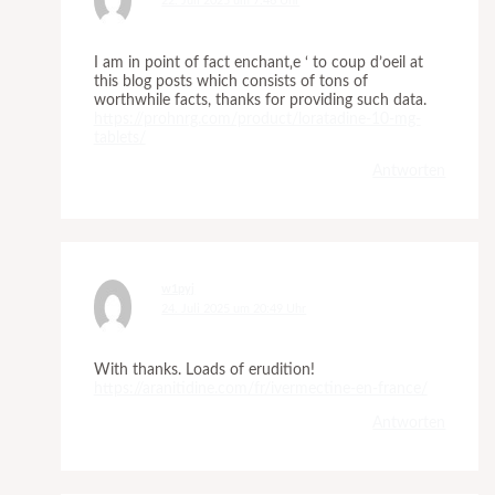
22. Juli 2025 um 7:46 Uhr
I am in point of fact enchant‚e ‘ to coup d’oeil at
this blog posts which consists of tons of
worthwhile facts, thanks for providing such data.
https://prohnrg.com/product/loratadine-10-mg-
tablets/
Antworten
w1pyj
24. Juli 2025 um 20:49 Uhr
With thanks. Loads of erudition!
https://aranitidine.com/fr/ivermectine-en-france/
Antworten