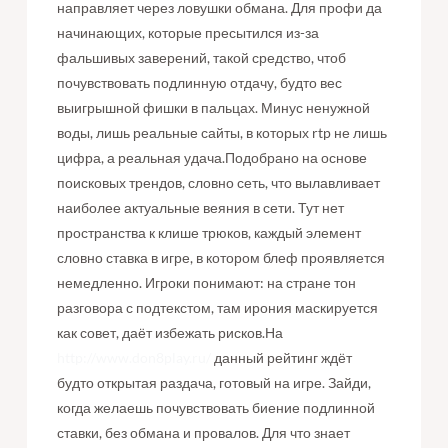
направляет через ловушки обмана. Для профи да
начинающих, которые пресытился из-за
фальшивых заверений, такой средство, чтоб
почувствовать подлинную отдачу, будто вес
выигрышной фишки в пальцах. Минус ненужной
воды, лишь реальные сайты, в которых rtp не лишь
цифра, а реальная удача.Подобрано на основе
поисковых трендов, словно сеть, что вылавливает
наиболее актуальные веяния в сети. Тут нет
пространства к клише трюков, каждый элемент
словно ставка в игре, в котором блеф проявляется
немедленно. Игроки понимают: на стране тон
разговора с подтекстом, там ирония маскируется
как совет, даёт избежать рисков.На
http://www.don8play.ru/
данный рейтинг ждёт
будто открытая раздача, готовый на игре. Зайди,
когда желаешь почувствовать биение подлинной
ставки, без обмана и провалов. Для что знает