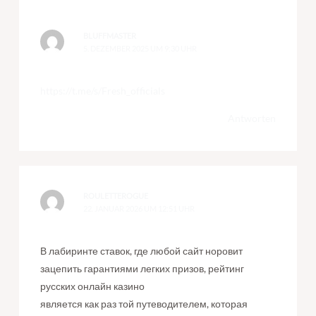
BLUFFMASTER
5. DEZEMBER 2025 UM 9:30 UHR
https://t.me/s/Fresh_officials
Antworten
ROULETTEROGUE
22. JANUAR 2026 UM 12:51 UHR
В лабиринте ставок, где любой сайт норовит
зацепить гарантиями легких призов, рейтинг
русских онлайн казино
является как раз той путеводителем, которая