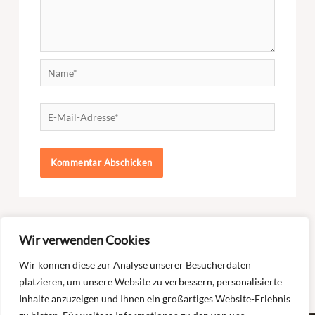
Name*
E-
Mail-
Adresse*
Wir verwenden Cookies
Selbsthilfegruppe ABC Riedstadt –
Selbsthilfegruppe ABC Freiburg –
Wir können diese zur Analyse unserer Besucherdaten
online – PAUSE
Akzeptanz
platzieren, um unsere Website zu verbessern, personalisierte
Inhalte anzuzeigen und Ihnen ein großartiges Website-Erlebnis