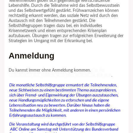
Teilnehmenden geben sich gegenseitige wertschätzende
Lebenshilfe. Durch die Teilnahme wird das Selbstbewusstsein
und das Selbstwertgefühl gestärkt. Frühwarnzeichen können
rechtzeitig erkannt werden, das soziale Netz wird durch den
Austausch mit den Teilnehmenden gestärkt. Die
Selbsthilfegruppen tragen dazu bei, ein individuelles
Krisennetzwerk und einen entsprechenden Krisenplan
aufzubauen. Übungen tragen zur erfolgreichen Erweiterung der
Strategien im Umgang mit der Erkrankung bei.
Anmeldung
Du kannst immer ohne Anmeldung kommen.
Für die
Organisation des Treffens wäre eine Anmeldung hilfreich
.
Die mo
natliche
Selbsthilfegruppe ermuntert die Teilnehmenden,
neue Sichtweisen zu einem bestimmten Thema auszuprobieren,
sich über Fremd- und Eigenwirkung der Übungen auszutauschen,
neue Handlungsmöglichkeiten zu erforschen und die eigene
Lebenssituation neu zu bewerten. Darüber hinaus haben die
Teilnehmenden die Möglichkeit, mit anderen in einen persönlichen
Erfahrungsaustausch zu kommen.
Die Veranstaltung wird durchgeführt von der Selbsthilfegruppe
ABC Online am Sam
stag
mit Unterstützung des Bundesverband