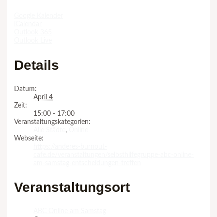
Google Kalender
iCalendar
Outlook 365
Outlook Live
Details
Datum:
April 4
Zeit:
15:00 - 17:00
Veranstaltungskategorien:
Alle Städte
,
Online
Webseite:
https://anderes-burnout-
cafe.de/veranstaltungen/selbsthilfegruppe-abc-online-
am-samstag-entscheidungen-treffen
Veranstaltungsort
ABC Online am Samstag