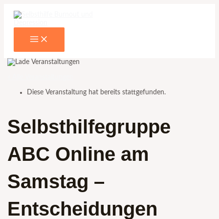
Main
Zum
Name*
E-
Menu
Inhalt
Mail-
springen
Adresse*
« Alle Veranstaltungen
Diese Veranstaltung hat bereits stattgefunden.
Selbsthilfegruppe
ABC Online am
Samstag –
Entscheidungen