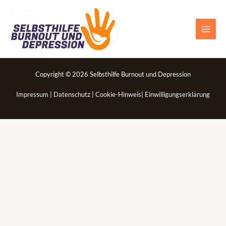
Zum
Main
Inhalt
Men
springen
Copyright © 2026 Selbsthilfe Burnout und Depression
Impressum
|
Datenschutz
|
Cookie-Hinweis
|
Einwilligungserklärung