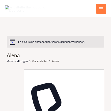
Zum
Main
Inhalt
Men
springen
Es sind keine anstehenden Veranstaltungen vorhanden.
Alena
Veranstaltungen
Veranstalter
Alena