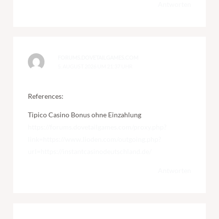
Antworten
FORUMS.DOVETAILGAMES.COM
5. AUGUST 2026 UM 21:37 UHR
References:
Tipico Casino Bonus ohne Einzahlung
https://forums.dovetailgames.com/proxy.php?
link=https://www.lioden.com/outgoing.php?
url=https://instantcasinodeutschland.de/
Antworten