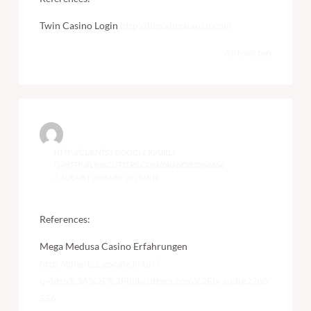
Twin Casino Login
http://bbs.xingxiancn.com
Antworten
HTTP://CLIENTS1.GOOGLE.KI/URL?
Q=HTTP://LINKCUTTERS.COM/BRANDIE22N6556
2. AUGUST 2026 UM 16:29 UHR
References:
Mega Medusa Casino Erfahrungen
http://clients1.google.ki/url?
q=http%3A%2F%2Flinkcutters.com%2Fbrandie22n6
556