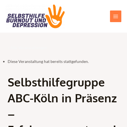
Zum
Main
Inhalt
Men
springen
« Alle Veranstaltungen
Diese Veranstaltung hat bereits stattgefunden.
Selbsthilfegruppe
ABC-Köln in Präsenz
–