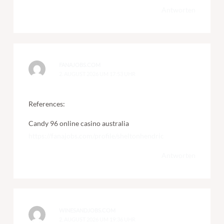
Antworten
FANAJOBS.COM
2. AUGUST 2026 UM 17:53 UHR
References:
Candy 96 online casino australia
https://fanajobs.com/profile/sheltonhendric
Antworten
WINESANDJOBS.COM
2. AUGUST 2026 UM 19:36 UHR