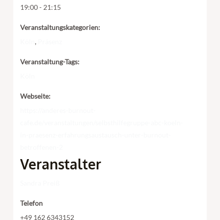
19:00 - 21:15
Veranstaltungskategorien:
Köln
,
Präsenz
Veranstaltung-Tags:
Köln
Webseite:
https://anderes-burnout-
cafe.de/veranstaltungen/selbsthilfegruppe-abc-koeln-
in-praesenz-erfahrungsaustausch-unter-burnout-
betroffenen-2
Veranstalter
Sandra Preiß
Telefon
+49 162 6343152