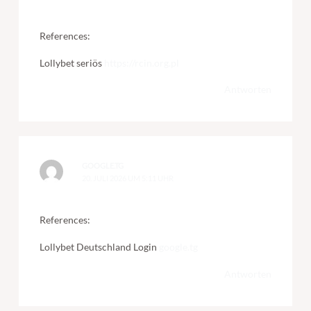
References:
Lollybet seriös
https://rcin.org.pl
Antworten
GOOGLE.TG
20. JULI 2026 UM 5:11 UHR
References:
Lollybet Deutschland Login
google.tg
Antworten