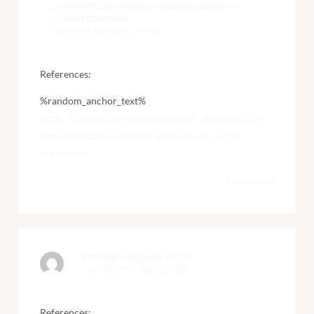
ZUM-ANMELDEN-PASSWORT-RESET-BEHEBEN-VON-
LOGIN-PROBLEMEN
2. AUGUST 2026 UM 13:17 UHR
References:
%random_anchor_text%
https://talinzo.com/companies/login-anleitung-zum-
anmelden-passwort-reset-beheben-von-login-
problemen
Antworten
HTTP://BBS.XINGXIANCN.COM
2. AUGUST 2026 UM 15:13 UHR
References: