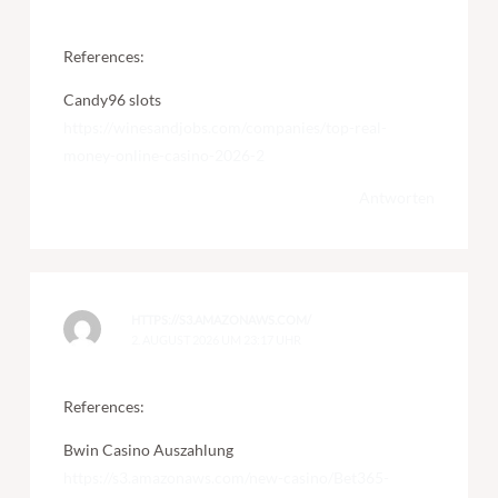
References:
Candy96 slots
https://winesandjobs.com/companies/top-real-
money-online-casino-2026-2
Antworten
HTTPS://S3.AMAZONAWS.COM/
2. AUGUST 2026 UM 23:17 UHR
References:
Bwin Casino Auszahlung
https://s3.amazonaws.com/new-casino/Bet365-