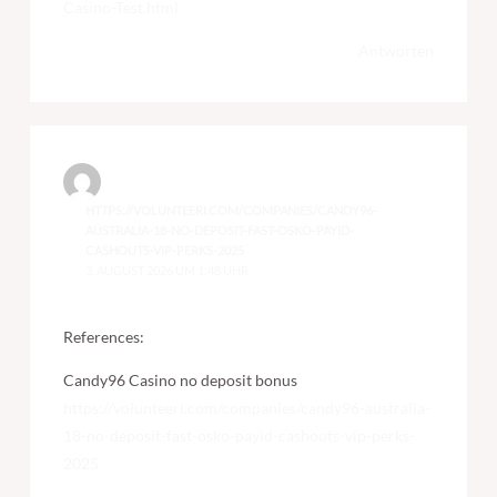
Casino-Test.html
Antworten
HTTPS://VOLUNTEERI.COM/COMPANIES/CANDY96-
AUSTRALIA-18-NO-DEPOSIT-FAST-OSKO-PAYID-
CASHOUTS-VIP-PERKS-2025
3. AUGUST 2026 UM 1:48 UHR
References:
Candy96 Casino no deposit bonus
https://volunteeri.com/companies/candy96-australia-
18-no-deposit-fast-osko-payid-cashouts-vip-perks-
2025