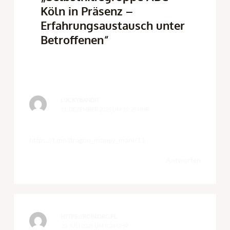
Köln in Präsenz –
Erfahrungsaustausch unter
Betroffenen“
LUCKYBANDIT
11. DEZEMBER 2025 UM 19:25 UHR
https://t.me/dragon_money_mani/11
Antworten
HTTPS://RCIN.ORG.PL
20. JULI 2026 UM 0:24 UHR