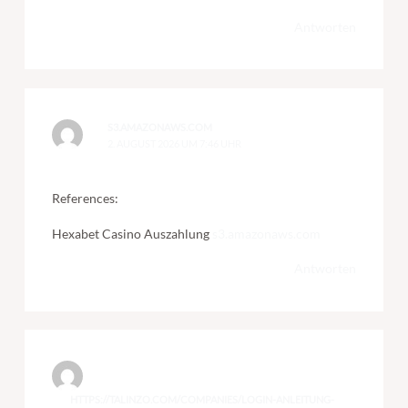
Antworten
S3.AMAZONAWS.COM
2. AUGUST 2026 UM 7:46 UHR
References:
Hexabet Casino Auszahlung
s3.amazonaws.com
Antworten
HTTPS://TALINZO.COM/COMPANIES/LOGIN-ANLEITUNG-