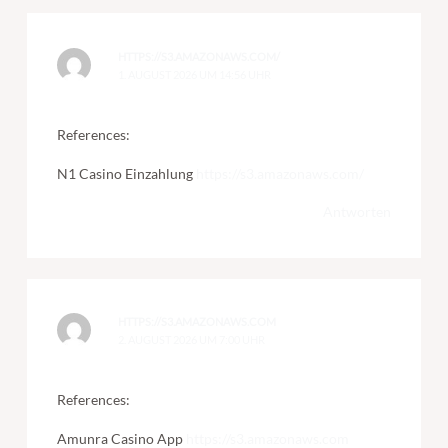
HTTPS://S3.AMAZONAWS.COM/
1. AUGUST 2026 UM 14:56 UHR
References:
N1 Casino Einzahlung
https://s3.amazonaws.com/
Antworten
HTTPS://S3.AMAZONAWS.COM
2. AUGUST 2026 UM 7:00 UHR
References:
Amunra Casino App
https://s3.amazonaws.com